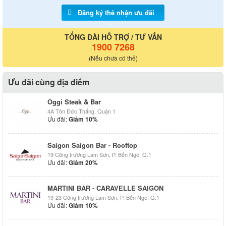
Đăng ký thẻ nhận ưu đãi
TỔNG ĐÀI HỖ TRỢ / TƯ VẤN
1900 7268
(Nếu chưa có thẻ)
Ưu đãi cùng địa điểm
Oggi Steak & Bar
4A Tôn Đức Thắng, Quận 1
Ưu đãi:
Giảm 10%
Saigon Saigon Bar - Rooftop
19 Công trường Lam Sơn, P. Bến Ngé, Q.1
Ưu đãi:
Giảm 20%
MARTINI BAR - CARAVELLE SAIGON
19-23 Công trường Lam Sơn, P. Bến Ngé, Q.1
Ưu đãi:
Giảm 10%