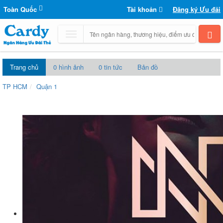
Toàn Quốc
Tài khoản
Đăng ký Ưu đãi
Trang chủ
0 hình ảnh
0 tin tức
Bản đồ
TP HCM
Quận 1