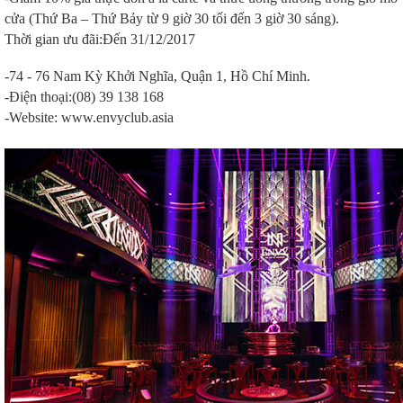
cửa (Thứ Ba – Thứ Bảy từ 9 giờ 30 tối đến 3 giờ 30 sáng).
Thời gian ưu đãi:Đến 31/12/2017
-74 - 76 Nam Kỳ Khởi Nghĩa, Quận 1, Hồ Chí Minh.
-Điện thoại:(08) 39 138 168
-Website: www.envyclub.asia