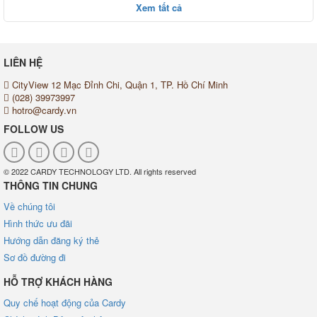
Xem tất cả
LIÊN HỆ
CityView 12 Mạc Đỉnh Chi, Quận 1, TP. Hồ Chí Minh
(028) 39973997
hotro@cardy.vn
FOLLOW US
© 2022 CARDY TECHNOLOGY LTD. All rights reserved
THÔNG TIN CHUNG
Về chúng tôi
Hình thức ưu đãi
Hướng dẫn đăng ký thẻ
Sơ đồ đường đi
HỖ TRỢ KHÁCH HÀNG
Quy chế hoạt động của Cardy