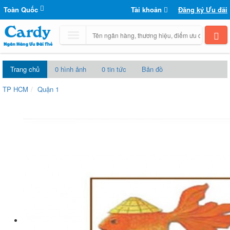
Toàn Quốc
Tài khoản
Đăng ký Ưu đãi
Trang chủ
0 hình ảnh
0 tin tức
Bản đồ
TP HCM
Quận 1