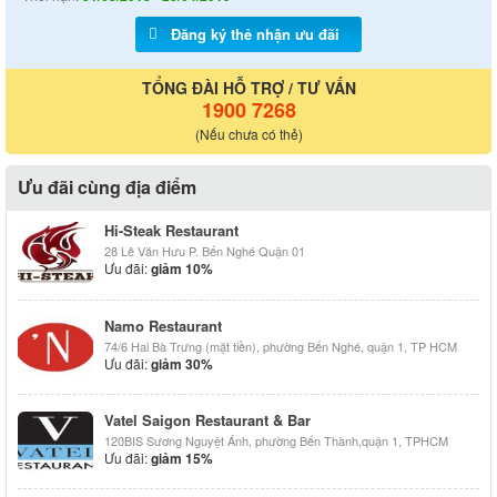
Đăng ký thẻ nhận ưu đãi
TỔNG ĐÀI HỖ TRỢ / TƯ VẤN
1900 7268
(Nếu chưa có thẻ)
Ưu đãi cùng địa điểm
Hi-Steak Restaurant
28 Lê Văn Hưu P. Bến Nghé Quận 01
Ưu đãi:
giảm 10%
Namo Restaurant
74/6 Hai Bà Trưng (mặt tiền), phường Bến Nghé, quận 1, TP HCM
Ưu đãi:
giảm 30%
Vatel Saigon Restaurant & Bar
120BIS Sương Nguyệt Ánh, phường Bến Thành,quận 1, TPHCM
Ưu đãi:
giảm 15%