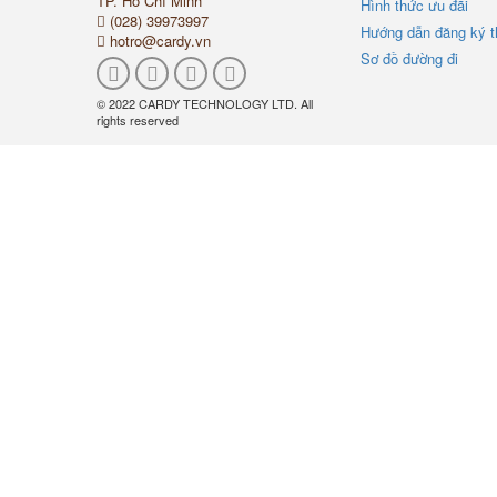
TP. Hồ Chí Minh
Hình thức ưu đãi
(028) 39973997
Hướng dẫn đăng ký t
hotro@cardy.vn
Sơ đồ đường đi
© 2022 CARDY TECHNOLOGY LTD. All
rights reserved