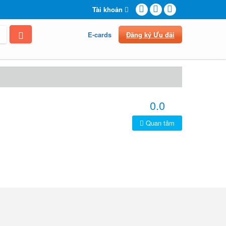
Tài khoản
E-cards
Đăng ký Ưu đãi
0.0
Quan tâm