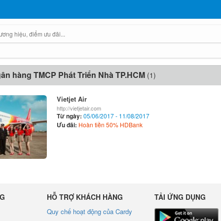
gân hàng TMCP Phát Triển Nhà TP.HCM
(1)
Vietjet Air
http://vietjetair.com
Từ ngày:
05/06/2017 - 11/08/2017
Ưu đãi:
Hoàn tiền 50% HDBank
NG
HỖ TRỢ KHÁCH HÀNG
TẢI ỨNG DỤNG
Quy chế hoạt động của Cardy