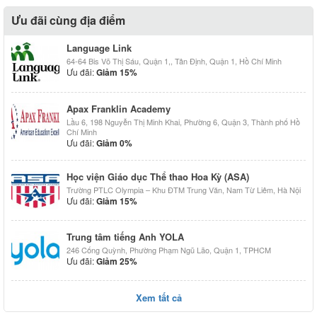
Ưu đãi cùng địa điểm
Language Link
64-64 Bis Võ Thị Sáu, Quận 1,, Tân Định, Quận 1, Hồ Chí Minh
Ưu đãi:
Giảm 15%
Apax Franklin Academy
Lầu 6, 198 Nguyễn Thị Minh Khai, Phường 6, Quận 3, Thành phố Hồ
Chí Minh
Ưu đãi:
Giảm 0%
Học viện Giáo dục Thể thao Hoa Kỳ (ASA)
Trường PTLC Olympia – Khu ĐTM Trung Văn, Nam Từ Liêm, Hà Nội
Ưu đãi:
Giảm 15%
Trung tâm tiếng Anh YOLA
246 Cống Quỳnh, Phường Phạm Ngũ Lão, Quận 1, TPHCM
Ưu đãi:
Giảm 25%
Xem tất cả